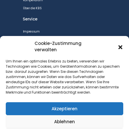
Kompendium
Über die KBS
Service
Impressum
CookiePolicy
Cookie-Zustimmung
Datenschutzerklärung
verwalten
Cookie-Richtlinie (EU)
Um Ihnen ein optimales Erlebnis zu bieten, verwenden wir
Barrierefreiheit
Technologien wie Cookies, um Geräteinformationen zu speichern
bzw. darauf zuzugreifen. Wenn Sie diesen Technologien
Kontakt
zustimmen, können wir Daten wie das Surfverhalten oder
eindeutige IDs auf dieser Website verarbeiten. Wenn Sie Ihre
Kontakt
Zustimmung nicht erteilen oder zurückziehen, können bestimmte
Merkmale und Funktionen beeinträchtigt werden.
DGB Bezirk Berlin-Brandenburg
Keithstraße 1
10787 Berlin
Akzeptieren
+49 (0)30 212 40 412
Ablehnen
Achim.Wolf@dgb.de