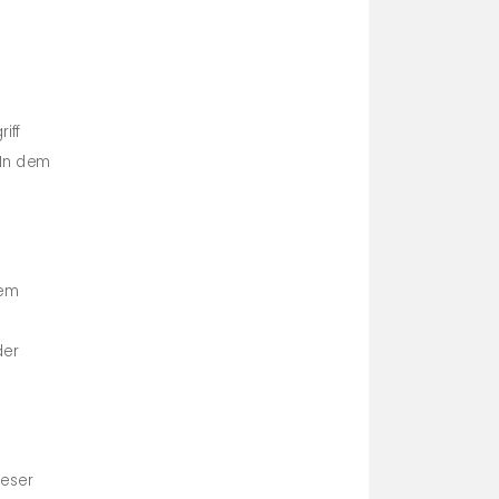
iff
 In dem
rem
der
ieser