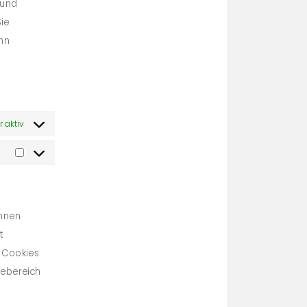
 und
ie
nn
 aktiv
Marketing
önnen
t
s Cookies
febereich