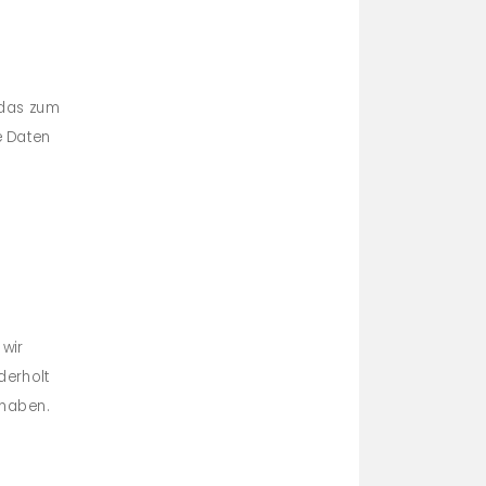
, das zum
e Daten
 wir
derholt
 haben.