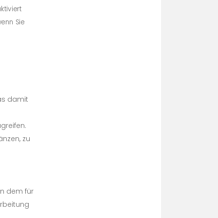
tiviert
wenn Sie
as damit
greifen.
änzen, zu
e
on dem für
arbeitung