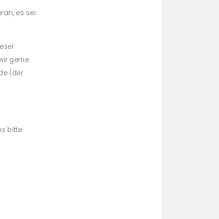
ran, es sei
ieser
wir gerne
de (der
s bitte