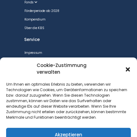
Fonds
Förderperiode ab 2028
Kompendium
Über die KBS
Service
Impressum
CookiePolicy
Cookie-Zustimmung
Datenschutzerklärung
verwalten
Cookie-Richtlinie (EU)
Um Ihnen ein optimales Erlebnis zu bieten, verwenden wir
Barrierefreiheit
Technologien wie Cookies, um Geräteinformationen zu speichern
bzw. darauf zuzugreifen. Wenn Sie diesen Technologien
Kontakt
zustimmen, können wir Daten wie das Surfverhalten oder
eindeutige IDs auf dieser Website verarbeiten. Wenn Sie Ihre
Kontakt
Zustimmung nicht erteilen oder zurückziehen, können bestimmte
Merkmale und Funktionen beeinträchtigt werden.
DGB Bezirk Berlin-Brandenburg
Keithstraße 1
10787 Berlin
Akzeptieren