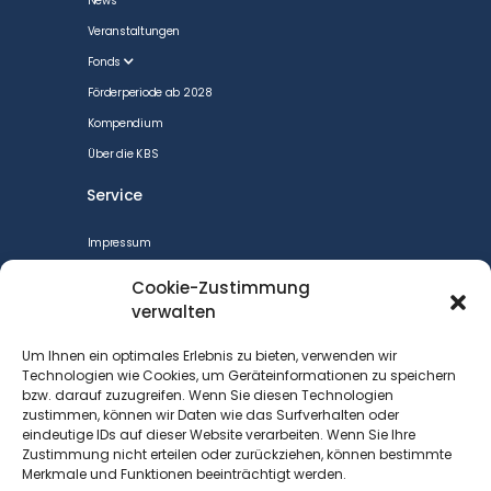
News
Veranstaltungen
Fonds
Förderperiode ab 2028
Kompendium
Über die KBS
Service
Impressum
CookiePolicy
Cookie-Zustimmung
Datenschutzerklärung
verwalten
Cookie-Richtlinie (EU)
Um Ihnen ein optimales Erlebnis zu bieten, verwenden wir
Barrierefreiheit
Technologien wie Cookies, um Geräteinformationen zu speichern
bzw. darauf zuzugreifen. Wenn Sie diesen Technologien
Kontakt
zustimmen, können wir Daten wie das Surfverhalten oder
eindeutige IDs auf dieser Website verarbeiten. Wenn Sie Ihre
Kontakt
Zustimmung nicht erteilen oder zurückziehen, können bestimmte
Merkmale und Funktionen beeinträchtigt werden.
DGB Bezirk Berlin-Brandenburg