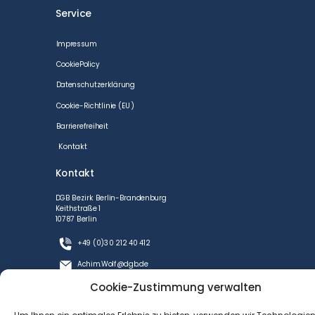
Service
Impressum
CookiePolicy
Datenschutzerklärung
Cookie-Richtlinie (EU)
Barrierefreiheit
Kontakt
Kontakt
DGB Bezirk Berlin-Brandenburg
Keithstraße 1
10787 Berlin
+49 (0)30 212 40 412
Achim.Wolf@dgb.de
Cookie-Zustimmung verwalten