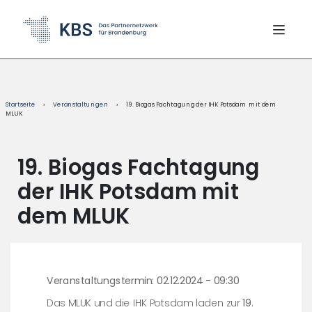
content
Startseite
›
Veranstaltungen
›
19. Biogas Fachtagung der IHK Potsdam mit dem
MLUK
19. Biogas Fachtagung
der IHK Potsdam mit
dem MLUK
Veranstaltungstermin: 02.12.2024 - 09:30
Das MLUK und die IHK Potsdam laden zur
19.