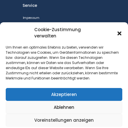
Service
Impressum
CookiePolicy
Cookie-Zustimmung
Datenschutzerklärung
verwalten
Cookie-Richtlinie (EU)
Um Ihnen ein optimales Erlebnis zu bieten, verwenden wir
Barrierefreiheit
Technologien wie Cookies, um Geräteinformationen zu speichern
bzw. darauf zuzugreifen. Wenn Sie diesen Technologien
Kontakt
zustimmen, können wir Daten wie das Surfverhalten oder
eindeutige IDs auf dieser Website verarbeiten. Wenn Sie Ihre
Kontakt
Zustimmung nicht erteilen oder zurückziehen, können bestimmte
Merkmale und Funktionen beeinträchtigt werden.
DGB Bezirk Berlin-Brandenburg
Keithstraße 1
10787 Berlin
Akzeptieren
+49 (0)30 212 40 412
Ablehnen
Achim.Wolf@dgb.de
Voreinstellungen anzeigen