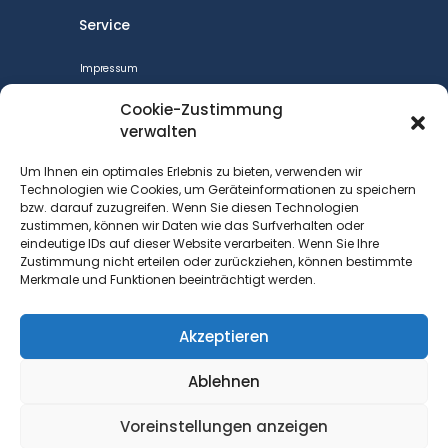
Service
Impressum
CookiePolicy
Cookie-Zustimmung
Datenschutzerklärung
verwalten
Cookie-Richtlinie (EU)
Um Ihnen ein optimales Erlebnis zu bieten, verwenden wir
Barrierefreiheit
Technologien wie Cookies, um Geräteinformationen zu speichern
bzw. darauf zuzugreifen. Wenn Sie diesen Technologien
Kontakt
zustimmen, können wir Daten wie das Surfverhalten oder
eindeutige IDs auf dieser Website verarbeiten. Wenn Sie Ihre
Kontakt
Zustimmung nicht erteilen oder zurückziehen, können bestimmte
Merkmale und Funktionen beeinträchtigt werden.
DGB Bezirk Berlin-Brandenburg
Keithstraße 1
10787 Berlin
Akzeptieren
+49 (0)30 212 40 412
Ablehnen
Achim.Wolf@dgb.de
Voreinstellungen anzeigen