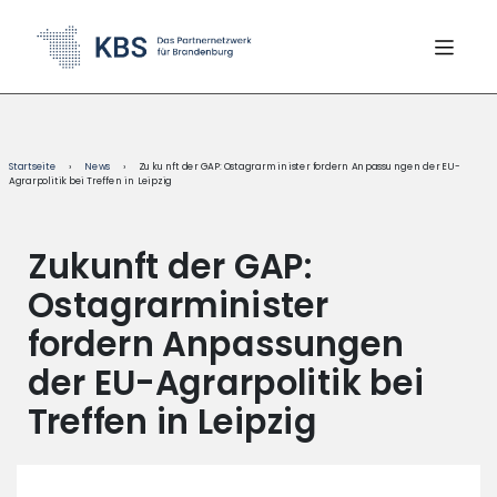
content
Startseite
›
News
›
Zukunft der GAP: Ostagrarminister fordern Anpassungen der EU-
Agrarpolitik bei Treffen in Leipzig
Zukunft der GAP:
Ostagrarminister
fordern Anpassungen
der EU-Agrarpolitik bei
Treffen in Leipzig