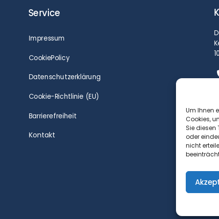
K
Service
D
Impressum
K
1
CookiePolicy
Datenschutzerklärung
Cookie-Richtlinie (EU)
Um Ihnen e
Barrierefreiheit
Cookies, u
Sie diesen
Kontakt
oder einde
nicht erte
beeinträch
Akzep