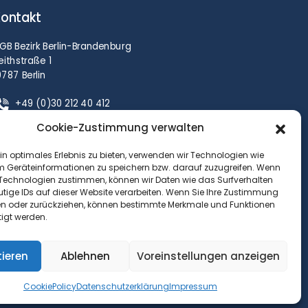
ontakt
GB Bezirk Berlin-Brandenburg
eithstraße 1
0787 Berlin
+49 (0)30 212 40 412
Achim.Wolf@dgb.de
Cookie-Zustimmung verwalten
in optimales Erlebnis zu bieten, verwenden wir Technologien wie
m Geräteinformationen zu speichern bzw. darauf zuzugreifen. Wenn
 Technologien zustimmen, können wir Daten wie das Surfverhalten
utige IDs auf dieser Website verarbeiten. Wenn Sie Ihre Zustimmung
ilen oder zurückziehen, können bestimmte Merkmale und Funktionen
tigt werden.
tieren
Ablehnen
Voreinstellungen anzeigen
CookiePolicy
Datenschutzerklärung
Impressum