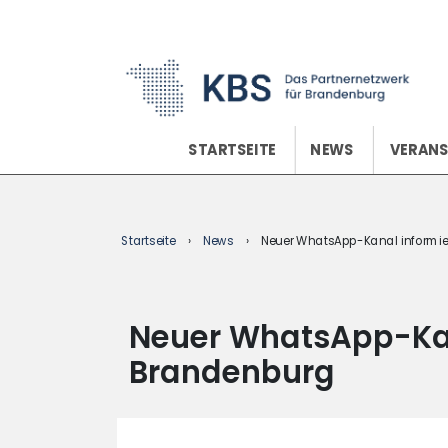
content
STARTSEITE
NEWS
VERAN
Startseite
›
News
›
Neuer WhatsApp-Kanal informiert
Neuer WhatsApp-Kana
Brandenburg