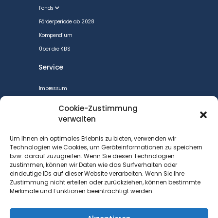
Fonds
Förderperiode ab 2028
Kompendium
Über die KBS
Service
Impressum
CookiePolicy
Cookie-Zustimmung
Datenschutzerklärung
verwalten
Cookie-Richtlinie (EU)
Um Ihnen ein optimales Erlebnis zu bieten, verwenden wir
Barrierefreiheit
Technologien wie Cookies, um Geräteinformationen zu speichern
bzw. darauf zuzugreifen. Wenn Sie diesen Technologien
Kontakt
zustimmen, können wir Daten wie das Surfverhalten oder
eindeutige IDs auf dieser Website verarbeiten. Wenn Sie Ihre
Kontakt
Zustimmung nicht erteilen oder zurückziehen, können bestimmte
Merkmale und Funktionen beeinträchtigt werden.
DGB Bezirk Berlin-Brandenburg
Keithstraße 1
10787 Berlin