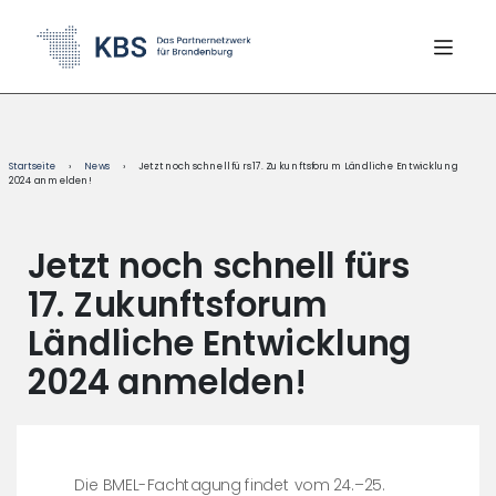
content
Startseite
›
News
›
Jetzt noch schnell fürs 17. Zukunftsforum Ländliche Entwicklung
2024 anmelden!
Jetzt noch schnell fürs
17. Zukunftsforum
Ländliche Entwicklung
2024 anmelden!
Die BMEL-Fachtagung findet vom 24.–25.