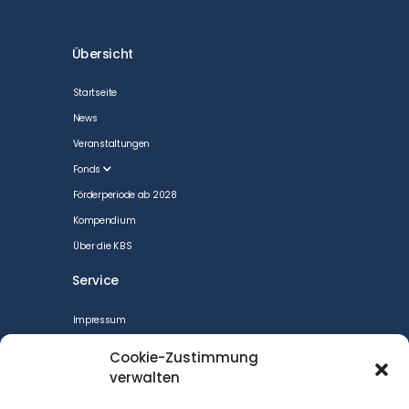
Übersicht
Startseite
News
Veranstaltungen
Fonds
Förderperiode ab 2028
Kompendium
Über die KBS
Service
Impressum
CookiePolicy
Cookie-Zustimmung
Datenschutzerklärung
verwalten
Cookie-Richtlinie (EU)