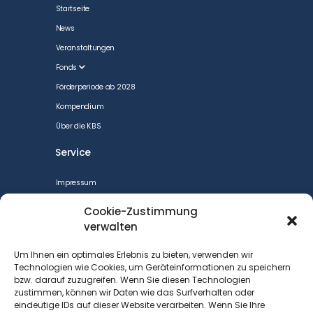
Startseite
News
Veranstaltungen
Fonds
Förderperiode ab 2028
Kompendium
Über die KBS
Service
Impressum
CookiePolicy
Cookie-Zustimmung
Datenschutzerklärung
verwalten
Cookie-Richtlinie (EU)
Um Ihnen ein optimales Erlebnis zu bieten, verwenden wir
Barrierefreiheit
Technologien wie Cookies, um Geräteinformationen zu speichern
bzw. darauf zuzugreifen. Wenn Sie diesen Technologien
Kontakt
zustimmen, können wir Daten wie das Surfverhalten oder
eindeutige IDs auf dieser Website verarbeiten. Wenn Sie Ihre
Kontakt