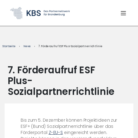
content
Startseite
›
News
›
7. Förderaufruf ESF Plus-Sozialpartnerrichtlinie
7. Förderaufruf ESF
Plus-
Sozialpartnerrichtlinie
Bis zum 5. Dezember können Projektideen zur
ESF+ (Bund) Sozialpartnerrichtlinie über das
Förderportal
Z-EU-S
eingereicht werden.