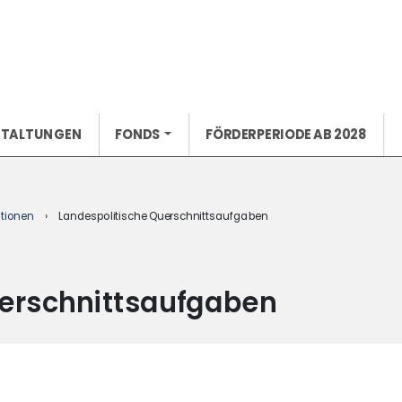
STALTUNGEN
FONDS
FÖRDERPERIODE AB 2028
tionen
›
Landespolitische Querschnittsaufgaben
uerschnittsaufgaben