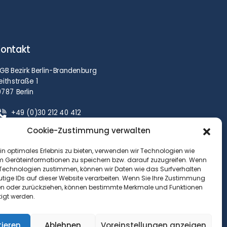
ontakt
GB Bezirk Berlin-Brandenburg
eithstraße 1
0787 Berlin
+49 (0)30 212 40 412
Achim.Wolf@dgb.de
Cookie-Zustimmung verwalten
in optimales Erlebnis zu bieten, verwenden wir Technologien wie
m Geräteinformationen zu speichern bzw. darauf zuzugreifen. Wenn
 Technologien zustimmen, können wir Daten wie das Surfverhalten
utige IDs auf dieser Website verarbeiten. Wenn Sie Ihre Zustimmung
ilen oder zurückziehen, können bestimmte Merkmale und Funktionen
tigt werden.
tieren
Ablehnen
Voreinstellungen anzeigen