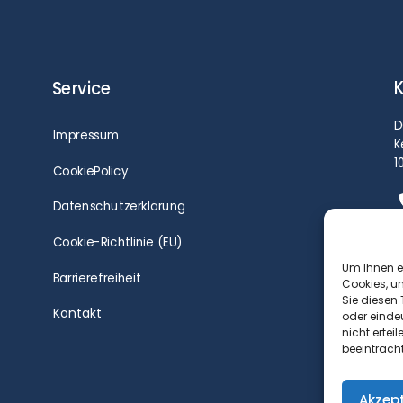
K
Service
D
Impressum
K
1
CookiePolicy
Datenschutzerklärung
Cookie-Richtlinie (EU)
Um Ihnen e
Barrierefreiheit
Cookies, u
Sie diesen
Kontakt
oder einde
nicht erte
beeinträch
Akzep