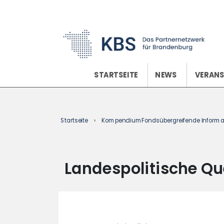
content
STARTSEITE
NEWS
VERAN
Startseite
›
Kompendium
Fondsübergreifende Informa
Landespolitische Q