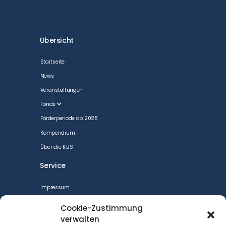
Übersicht
Startseite
News
Veranstaltungen
Fonds
Förderperiode ab 2028
Kompendium
Über die KBS
Service
Impressum
CookiePolicy
Cookie-Zustimmung
Datenschutzerklärung
verwalten